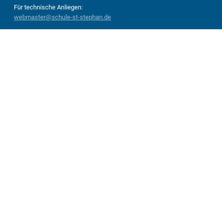
Für technische Anliegen:
webmaster@schule-st-stephan.de
Anmelden
Anmeldung mit EduPage-Konto
Benutzernamen oder Passwort vergessen
Unsere Deutschklassen werden durch 