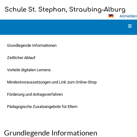
Schule St. Stephan, Straubing-Alburg
Anmelden
Digitale&nbsp;Schule
Digitale
Grundlegende Informationen
|
Schule
Zeitlicher Ablauf
Schule
St.
Vorteile digitalen Lernens
Stephan,
Mindestvoraussetzungen und Link zum Online-Shop
Straubing-
Förderung und Antragsverfahren
Alburg
Pädagogische Zusatzangebote für Eltern
Grundlegende Informationen