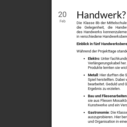
Handwerk? L
20
Feb
Die Klasse 8b der Mittelschule
die Gelegenheit, die Hand
des Handwerks kennenzulernen
in verschiedene Handwerksber
Einblick in fünf Handwerksber
Während der Projekttage stand
Elektro
: Unter fachkundi
Verlängerungskabel her. 
Produkte lernten sie wic
Metall
: Hier durften die
Spiel herstellten. Dabei
bearbeitet. Geduld und 
Ergebnis zu erzielen.
Bau und Fliesenarbeiten
sie aus Fliesen Mosaikb
Kunstwerke und ein Verst
Gastronomie
: Die Klas
auszuprobieren. Hier ber
und Organisation in eine