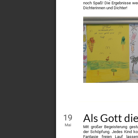
noch Spaß! Die Ergebnisse wer
Dichterinnen und Dichter!
Als Gott di
19
Mai
Mit großer Begeisterung gesta
der Schöpfung. Jedes Kind kon
Fantasie freien Lauf lass