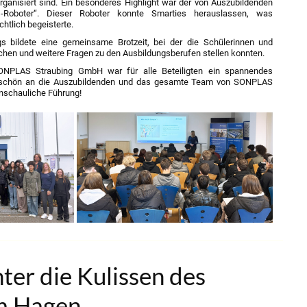
rganisiert sind. Ein besonderes Highlight war der von Auszubildenden
es-Roboter“. Dieser Roboter konnte Smarties herauslassen, was
chtlich begeisterte.
 bildete eine gemeinsame Brotzeit, bei der die Schülerinnen und
chen und weitere Fragen zu den Ausbildungsberufen stellen konnten.
ONPLAS Straubing GmbH war für alle Beteiligten ein spannendes
nkeschön an die Auszubildenden und das gesamte Team von SONPLAS
anschauliche Führung!
nter die Kulissen des
m Hagen