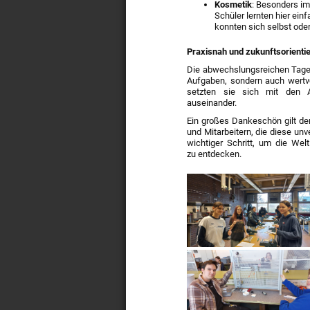
Kosmetik
: Besonders im
Schüler lernten hier ei
konnten sich selbst od
Praxisnah und zukunftsorientie
Die abwechslungsreichen Tage 
Aufgaben, sondern auch wertvo
setzten sie sich mit den 
auseinander.
Ein großes Dankeschön gilt de
und Mitarbeitern, die diese un
wichtiger Schritt, um die We
zu entdecken.