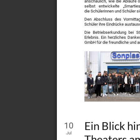
Alburg
anschaulich, wie die Abläufe o
selbst entwickelte „Smarti
die Schülerinnen und Schüler si
Den Abschluss des Vormittags
Schüler ihre Eindrücke austaus
Die Betriebserkundung bei S
Erlebnis. Ein herzliches Da
GmbH für die freundliche und 
Ein Blick hi
10
Jul
Theaters a