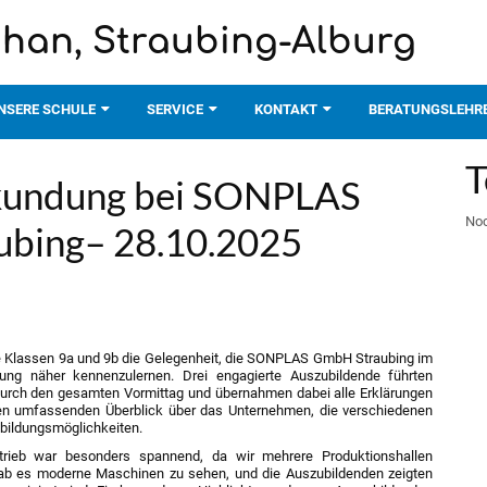
phan, Straubing-Alburg
NSERE SCHULE
SERVICE
KONTAKT
BERATUNGSLEHR
T
kundung bei SONPLAS
Noc
bing– 28.10.2025
e Klassen 9a und 9b die Gelegenheit, die SONPLAS GmbH Straubing im
ung näher kennenzulernen. Drei engagierte Auszubildende führten
durch den gesamten Vormittag und übernahmen dabei alle Erklärungen
en umfassenden Überblick über das Unternehmen, die verschiedenen
sbildungsmöglichkeiten.
rieb war besonders spannend, da wir mehrere Produktionshallen
 gab es moderne Maschinen zu sehen, und die Auszubildenden zeigten