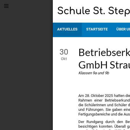
Schule St. Ste
AKTUELLES
STARTSEITE
ÜBER U
Aktuelles
Betriebser
30
|
Okt
GmbH Strau
Schule
Klassen 9a und 9b
St.
Am 28. Oktober 2025 hatten di
Stephan,
Rahmen einer Betriebserkund
die Schülerinnen und Schüler 
und Führungen. Sie gaben ein
Straubing-
Fertigungsbereiche und die Au
Der Rundgang durch den Bet
besichtigen konnten. Überall