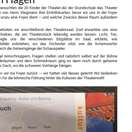
besuchten die 20 Kinder der Theater-AG der Grundschule das Theater
 von Herrn Stegmann ihre Eintrittskarten, bevor wir uns in der Foyer
s, wozu eine Foyer dient – und welche Zwecke dieser Raum außerdem
betraten wir anschließend den Theatersaal. Dort erwartete uns eine
hniken, die ein Theaterstück lebendig werden lassen: Licht, Ton,
igte uns die verschiedenen Sitzplätze im Saal, erklärte, wie
nbilder entstehen, wo das Orchester sitzt, wie die Scheinwerfer
durch die Geheimgänge der Schauspieler.
al reinschnuppern, Fragen stellen und natürlich selbst auf der Bühne
ideräumen und dem Schminkraum ging es dann noch durch geheime
as Dach, wo die schweren Vorhänge hängen.
n wir ins Foyer zurück — wir hatten viel Neues gelernt! Wir bedanken
 für die lehrreiche Führung hinter die Kulissen der Theaterwelt!