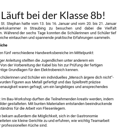
äuft bei der Klasse 8b!
 St. Stephan hatte vom 13. bis 16. Januar und vom 20. bis 21. Januar
werkskammer in Straubing zu besuchen und dabei die Vielfalt
. Während der sechs Tage konnten die Schülerinnen und Schüler tief
eiche eintauchen und spannende praktische Erfahrungen sammeln.
eiche
en fünf verschiedene Handwerksbereiche im Mittelpunkt:
ger Anleitung stellten die Jugendlichen unter anderem ein
Von der Vorbereitung der Kabel bis hin zur Prüfung der fertigen
htige Grundlagen für den Elektrobereich kennen.
 Schülerinnen und Schüler ein individuelles „Mensch ärgere dich nicht“-
 wurden Figuren aus Metall gefertigt und das Spielbrett präzise
Genauigkeit waren gefragt, um ein langlebiges und ansprechendes
: Im Bau-Workshop durften die Teilnehmenden kreativ werden, indem
ilder gestalteten. Mit bunten Materialien entstanden beeindruckende
ändnis für die Arbeit von Fliesenlegern.
se bekam außerdem die Möglichkeit, sich in der Gastronomie
eiteten sie kleine Gerichte zu und erfuhren, wie wichtig Teamarbeit
r professionellen Küche sind.